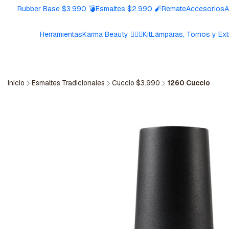
Rubber Base $3.990 💣
Esmaltes $2.990 🧨
Remate
Accesorios
A
Herramientas
Karma Beauty 🧘🏼‍♀️
Kit
Lámparas, Tornos y Ext
Inicio
Esmaltes Tradicionales
Cuccio $3.990
1260 Cuccio