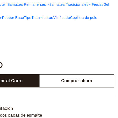
ystem
Esmaltes Permanentes
Esmaltes Tradicionales
Fresas
Gel
er
Rubber Base
Tips
Tratamientos
Vitrificado
Cepillos de pelo
o
ar al Carro
Comprar ahora
ntación
 dos capas de esmalte