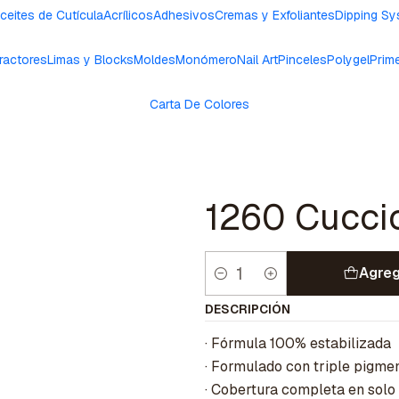
ceites de Cutícula
Acrílicos
Adhesivos
Cremas y Exfoliantes
Dipping S
ractores
Limas y Blocks
Moldes
Monómero
Nail Art
Pinceles
Polygel
Prim
Carta De Colores
1260 Cucci
Agreg
Cantidad
DESCRIPCIÓN
· Fórmula 100% estabilizada
· Formulado con triple pigme
· Cobertura completa en solo