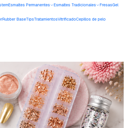
ystem
Esmaltes Permanentes
Esmaltes Tradicionales
Fresas
Gel
er
Rubber Base
Tips
Tratamientos
Vitrificado
Cepillos de pelo