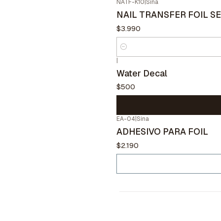
NATF-K10
|
Sina
NAIL TRANSFER FOIL SE
$3.990
Cantidad
|
Water Decal
$500
EA-04
|
Sina
Agotado
ADHESIVO PARA FOIL
$2.190