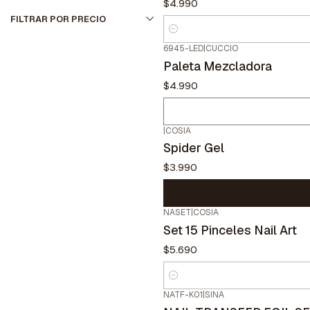
$4.990
FILTRAR POR PRECIO
Cantidad
6945-LED
|
CUCCIO
No disponible
Paleta Mezcladora
$4.990
|
COSIA
Spider Gel
$3.990
NASET
|
COSIA
Set 15 Pinceles Nail Art
$5.690
Cantidad
NATF-K01
|
SINA