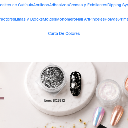
ceites de Cutícula
Acrílicos
Adhesivos
Cremas y Exfoliantes
Dipping S
ractores
Limas y Blocks
Moldes
Monómero
Nail Art
Pinceles
Polygel
Prim
Carta De Colores