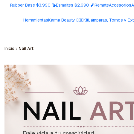
Rubber Base $3.990 💣
Esmaltes $2.990 🧨
Remate
Accesorios
A
Herramientas
Karma Beauty 🧘🏼‍♀️
Kit
Lámparas, Tornos y Ext
Inicio
Nail Art