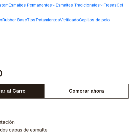
ystem
Esmaltes Permanentes
Esmaltes Tradicionales
Fresas
Gel
er
Rubber Base
Tips
Tratamientos
Vitrificado
Cepillos de pelo
o
ar al Carro
Comprar ahora
ntación
 dos capas de esmalte