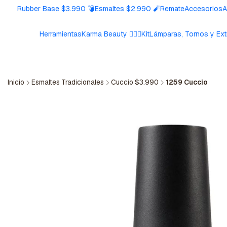
Rubber Base $3.990 💣
Esmaltes $2.990 🧨
Remate
Accesorios
A
Herramientas
Karma Beauty 🧘🏼‍♀️
Kit
Lámparas, Tornos y Ext
Inicio
Esmaltes Tradicionales
Cuccio $3.990
1259 Cuccio