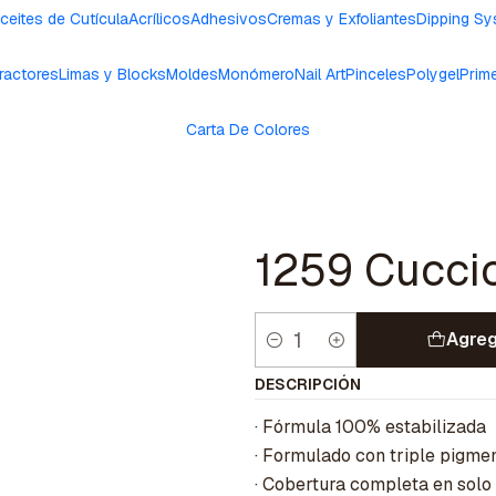
ceites de Cutícula
Acrílicos
Adhesivos
Cremas y Exfoliantes
Dipping S
ractores
Limas y Blocks
Moldes
Monómero
Nail Art
Pinceles
Polygel
Prim
Carta De Colores
1259 Cucci
Agreg
Cantidad
DESCRIPCIÓN
· Fórmula 100% estabilizada
· Formulado con triple pigme
· Cobertura completa en solo