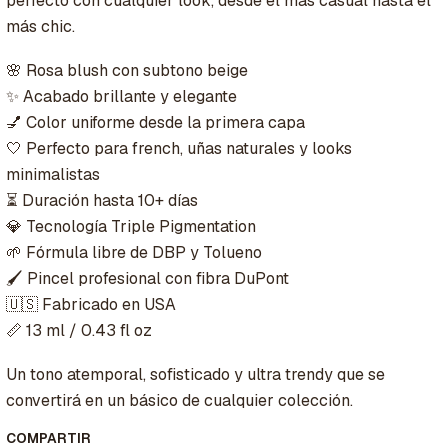
perfecto con cualquier look, desde el más casual hasta el
más chic.
🌸 Rosa blush con subtono beige
✨ Acabado brillante y elegante
💅 Color uniforme desde la primera capa
🤍 Perfecto para french, uñas naturales y looks
minimalistas
⏳ Duración hasta 10+ días
💎 Tecnología Triple Pigmentation
🌱 Fórmula libre de DBP y Tolueno
🖌️ Pincel profesional con fibra DuPont
🇺🇸 Fabricado en USA
📏 13 ml / 0.43 fl oz
Un tono atemporal, sofisticado y ultra trendy que se
convertirá en un básico de cualquier colección.
COMPARTIR