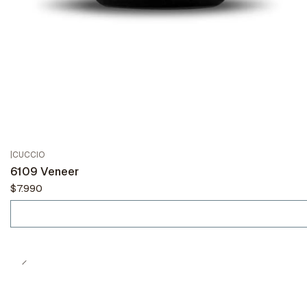
|
CUCCIO
Agotado
6109 Veneer
$7.990