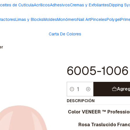
ceites de Cutícula
Acrílicos
Adhesivos
Cremas y Exfoliantes
Dipping S
ractores
Limas y Blocks
Moldes
Monómero
Nail Art
Pinceles
Polygel
Prim
Carta De Colores
er
6005-1006
Agreg
Cantidad
DESCRIPCIÓN
Color VENEER ™ Professio
Rosa Traslucido Fran