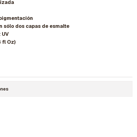
izada
pigmentación
sólo dos capas de esmalte
z UV
fl Oz)
ones