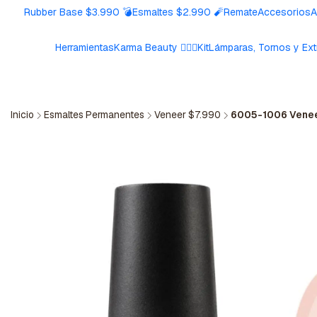
Rubber Base $3.990 💣
Esmaltes $2.990 🧨
Remate
Accesorios
A
Herramientas
Karma Beauty 🧘🏼‍♀️
Kit
Lámparas, Tornos y Ext
Inicio
Esmaltes Permanentes
Veneer $7.990
6005-1006 Vene