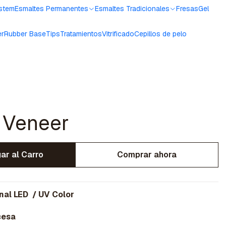
ystem
Esmaltes Permanentes
Esmaltes Tradicionales
Fresas
Gel
er
Rubber Base
Tips
Tratamientos
Vitrificado
Cepillos de pelo
 Veneer
ar al Carro
Comprar ahora
nal LED / UV Color
cesa