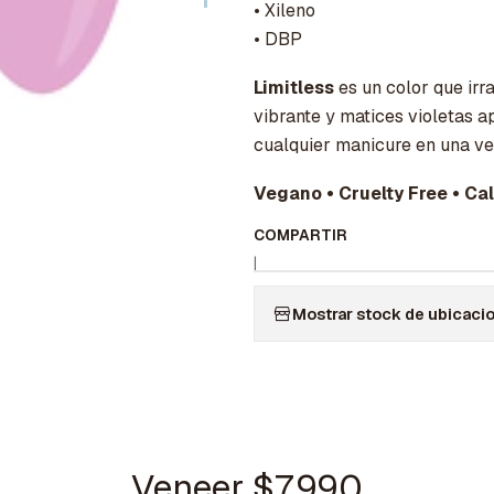
• Xileno
• DBP
Limitless
es un color que irr
vibrante y matices violetas 
cualquier manicure en una ver
Vegano • Cruelty Free • Ca
COMPARTIR
|
Mostrar stock de ubicaci
Veneer $7.990