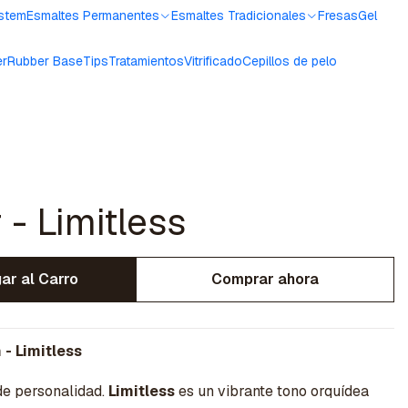
ystem
Esmaltes Permanentes
Esmaltes Tradicionales
Fresas
Gel
er
Rubber Base
Tips
Tratamientos
Vitrificado
Cepillos de pelo
 - Limitless
ar al Carro
Comprar ahora
- Limitless
 de personalidad.
Limitless
es un vibrante tono orquídea