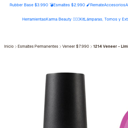
Rubber Base $3.990 💣
Esmaltes $2.990 🧨
Remate
Accesorios
A
Herramientas
Karma Beauty 🧘🏼‍♀️
Kit
Lámparas, Tornos y Ext
Inicio
Esmaltes Permanentes
Veneer $7.990
1214 Veneer - Lim