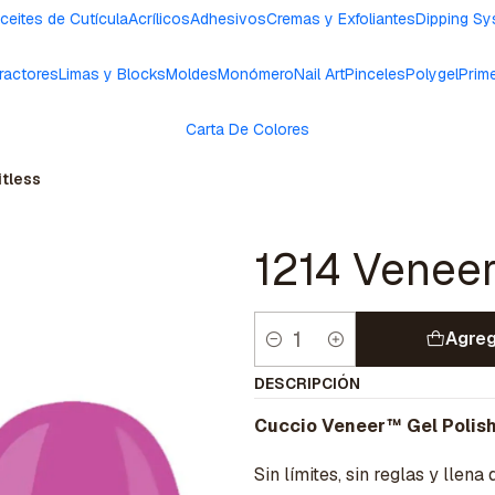
ceites de Cutícula
Acrílicos
Adhesivos
Cremas y Exfoliantes
Dipping S
ractores
Limas y Blocks
Moldes
Monómero
Nail Art
Pinceles
Polygel
Prim
Carta De Colores
itless
1214 Veneer
Agreg
Cantidad
DESCRIPCIÓN
Cuccio Veneer™ Gel Polish 
Sin límites, sin reglas y llena