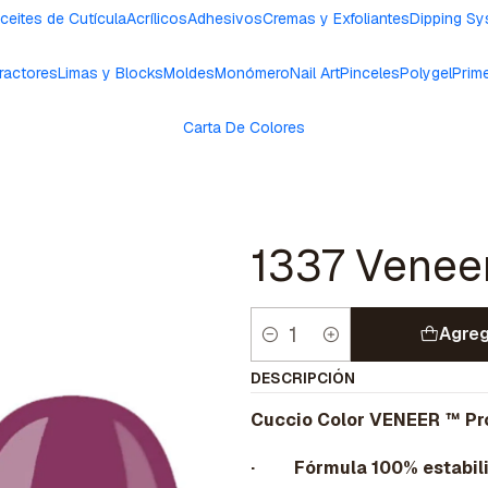
ceites de Cutícula
Acrílicos
Adhesivos
Cremas y Exfoliantes
Dipping S
ractores
Limas y Blocks
Moldes
Monómero
Nail Art
Pinceles
Polygel
Prim
Carta De Colores
1337 Venee
Agreg
Cantidad
DESCRIPCIÓN
Cuccio Color VENEER ™ Pr
· Fórmula 100% estabil