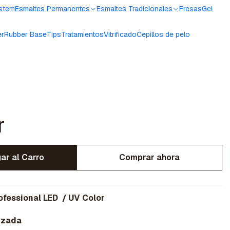
ystem
Esmaltes Permanentes
Esmaltes Tradicionales
Fresas
Gel
er
Rubber Base
Tips
Tratamientos
Vitrificado
Cepillos de pelo
r
ar al Carro
Comprar ahora
ofessional LED / UV Color
izada