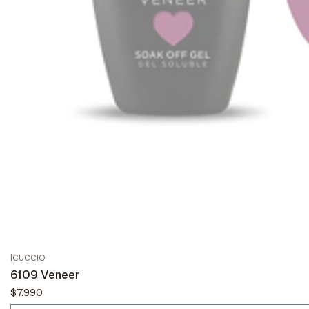
|
CUCCIO
Agotado
6109 Veneer
$7.990