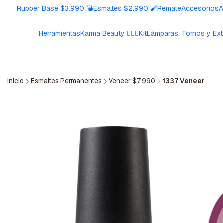
Rubber Base $3.990 💣
Esmaltes $2.990 🧨
Remate
Accesorios
A
Herramientas
Karma Beauty 🧘🏼‍♀️
Kit
Lámparas, Tornos y Ext
Inicio
Esmaltes Permanentes
Veneer $7.990
1337 Veneer