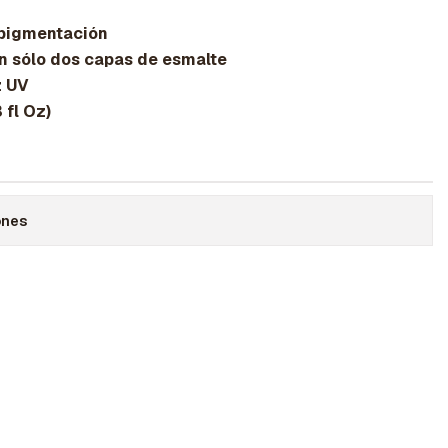
pigmentación
sólo dos capas de esmalte
z UV
fl Oz)
ones