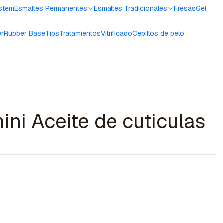
ystem
Esmaltes Permanentes
Esmaltes Tradicionales
Fresas
Gel
er
Rubber Base
Tips
Tratamientos
Vitrificado
Cepillos de pelo
ini Aceite de cuticulas