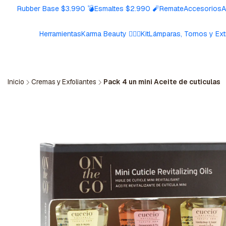
Rubber Base $3.990 💣
Esmaltes $2.990 🧨
Remate
Accesorios
A
Herramientas
Karma Beauty 🧘🏼‍♀️
Kit
Lámparas, Tornos y Ext
Inicio
Cremas y Exfoliantes
Pack 4 un mini Aceite de cuticulas