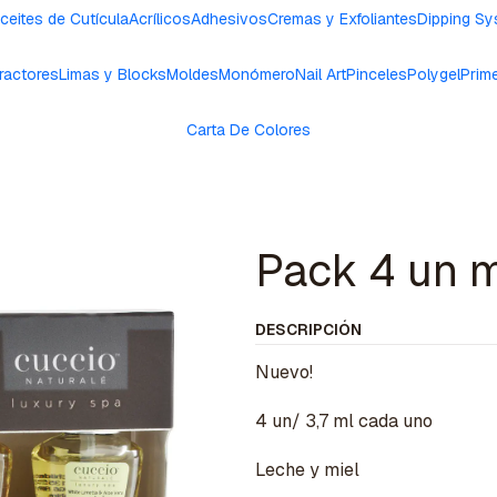
ceites de Cutícula
Acrílicos
Adhesivos
Cremas y Exfoliantes
Dipping S
ractores
Limas y Blocks
Moldes
Monómero
Nail Art
Pinceles
Polygel
Prim
Carta De Colores
Pack 4 un m
DESCRIPCIÓN
Nuevo!
4 un/ 3,7 ml cada uno
Leche y miel