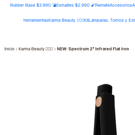
Rubber Base $3.990 💣
Esmaltes $2.990 🧨
Remate
Accesorios
A
Herramientas
Karma Beauty 🧘🏼‍♀️
Kit
Lámparas, Tornos y Ext
Inicio
Karma Beauty 🧘🏼‍♀️
NEW: Spectrum 2" Infrared Flat Iron