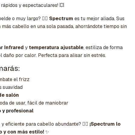
 rápidos y espectaculares! 💥
elde o muy largo? 🙋‍♀️
Spectrum
es tu mejor aliada. Sus
 más cabello en una sola pasada, ahorrándote tiempo sin
r Infrared
y
temperatura ajustable
, estiliza de forma
 daño por calor. Perfecta para alisar sin estrés.
marás:
bate el frizz
s suavidad
de salón
oda de usar, fácil de maniobrar
o y profesional
 eficiente para cabello abundante? 💇‍♀️
¡Spectrum lo
 y con más estilo!
✨