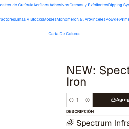
ceites de Cutícula
Acrílicos
Adhesivos
Cremas y Exfoliantes
Dipping S
ractores
Limas y Blocks
Moldes
Monómero
Nail Art
Pinceles
Polygel
Prim
Carta De Colores
NEW: Spectr
Iron
Agreg
Cantidad
DESCRIPCIÓN
🌈 Spectrum Infra