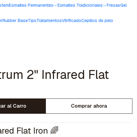
ystem
Esmaltes Permanentes
Esmaltes Tradicionales
Fresas
Gel
er
Rubber Base
Tips
Tratamientos
Vitrificado
Cepillos de pelo
um 2" Infrared Flat
ar al Carro
Comprar ahora
red Flat Iron 🌈