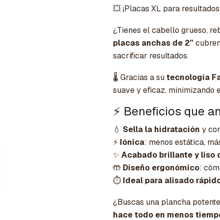
💥 ¡Placas XL para resultados
¿Tienes el cabello grueso, reb
placas anchas de 2”
cubren
sacrificar resultados.
🌡️ Gracias a su
tecnología Fa
suave y eficaz, minimizando el
⚡ Beneficios que a
💧
Sella la hidratación
y com
⚡
Iónica
: menos estática, má
✨
Acabado brillante y liso 
🤲
Diseño ergonómico
: cóm
⏱️
Ideal para alisado rápid
¿Buscas una plancha potente y
hace todo en menos tiempo