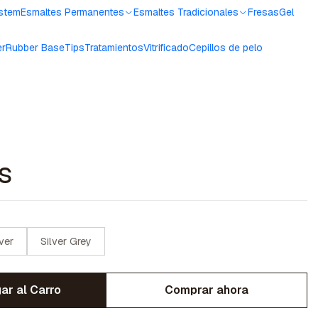
ystem
Esmaltes Permanentes
Esmaltes Tradicionales
Fresas
Gel
er
Rubber Base
Tips
Tratamientos
Vitrificado
Cepillos de pelo
s
lver
Silver Grey
ar al Carro
Comprar ahora