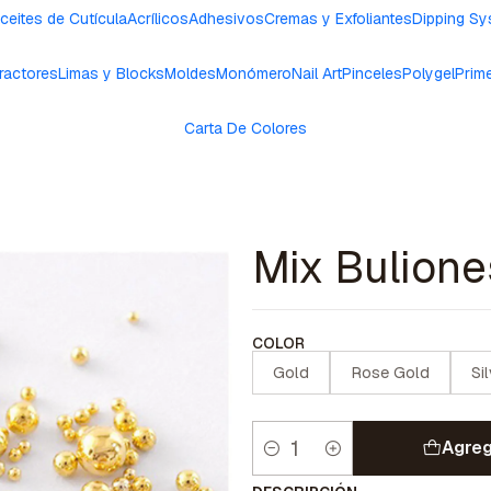
ceites de Cutícula
Acrílicos
Adhesivos
Cremas y Exfoliantes
Dipping S
ractores
Limas y Blocks
Moldes
Monómero
Nail Art
Pinceles
Polygel
Prim
Carta De Colores
Mix Bulione
COLOR
Gold
Rose Gold
Si
Agreg
Cantidad