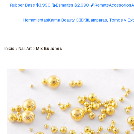
Rubber Base $3.990 💣
Esmaltes $2.990 🧨
Remate
Accesorios
A
Herramientas
Karma Beauty 🧘🏼‍♀️
Kit
Lámparas, Tornos y Ext
Inicio
Nail Art
Mix Buliones