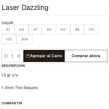
Laser Dazzling
COLOR
A1
A4
A7
A9
A11
B5
101
122
304
Agregar al Carro
Comprar ahora
Cantidad
DESCRIPCIÓN
1,5 gr c/u
1-3mm Thin Sequins
COMPARTIR