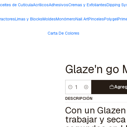
ceites de Cutícula
Acrílicos
Adhesivos
Cremas y Exfoliantes
Dipping S
ractores
Limas y Blocks
Moldes
Monómero
Nail Art
Pinceles
Polygel
Prim
Carta De Colores
Glaze'n go 
Agreg
Cantidad
DESCRIPCIÓN
Con un Glazen 
trabajar y sec