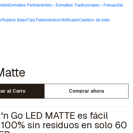
ystem
Esmaltes Permanentes
Esmaltes Tradicionales
Fresas
Gel
er
Rubber Base
Tips
Tratamientos
Vitrificado
Cepillos de pelo
Matte
ar al Carro
Comprar ahora
‘n Go LED MATTE es fácil
a 100% sin residuos en solo 60