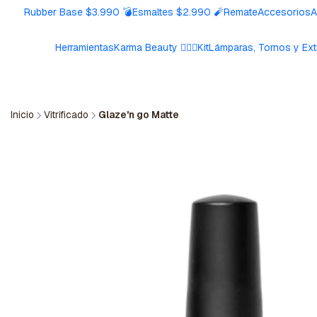
Rubber Base $3.990 💣
Esmaltes $2.990 🧨
Remate
Accesorios
A
Herramientas
Karma Beauty 🧘🏼‍♀️
Kit
Lámparas, Tornos y Ext
Inicio
Vitrificado
Glaze'n go Matte