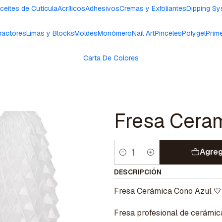
ceites de Cutícula
Acrílicos
Adhesivos
Cremas y Exfoliantes
Dipping S
ractores
Limas y Blocks
Moldes
Monómero
Nail Art
Pinceles
Polygel
Prim
Carta De Colores
Fresa Cera
Agreg
Cantidad
DESCRIPCIÓN
Fresa Cerámica Cono Azul 
Fresa profesional de cerámica