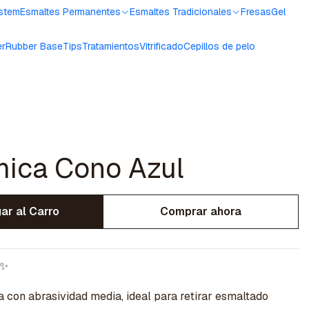
ystem
Esmaltes Permanentes
Esmaltes Tradicionales
Fresas
Gel
er
Rubber Base
Tips
Tratamientos
Vitrificado
Cepillos de pelo
mica Cono Azul
ar al Carro
Comprar ahora
✨
 con abrasividad media, ideal para retirar esmaltado