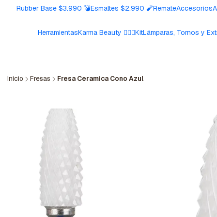
Rubber Base $3.990 💣
Esmaltes $2.990 🧨
Remate
Accesorios
A
Herramientas
Karma Beauty 🧘🏼‍♀️
Kit
Lámparas, Tornos y Ext
Inicio
Fresas
Fresa Ceramica Cono Azul