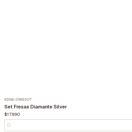
KSNB-01
|
KESOT
Set Fresas Diamante Silver
$17.990
Cantidad