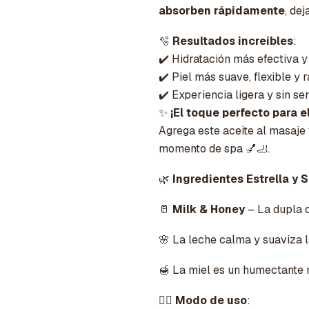
absorben rápidamente
, dej
🫧
Resultados increíbles
:
✔️ Hidratación más efectiva y
✔️ Piel más suave, flexible y 
✔️ Experiencia ligera y sin se
✨
¡El toque perfecto para e
Agrega este aceite al masaje 
momento de spa 💅🦶.
🌿
Ingredientes Estrella y 
🥛
Milk & Honey
– La dupla c
🌸 La leche calma y suaviza la
🍯 La miel es un humectante n
💆‍♀️
Modo de uso
: