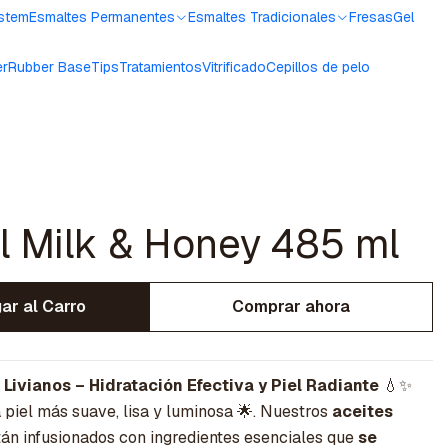
ystem
Esmaltes Permanentes
Esmaltes Tradicionales
Fresas
Gel
er
Rubber Base
Tips
Tratamientos
Vitrificado
Cepillos de pelo
l Milk & Honey 485 ml
ar al Carro
Comprar ahora
 Livianos – Hidratación Efectiva y Piel Radiante
💧✨
 piel más suave, lisa y luminosa 🌟. Nuestros
aceites
án infusionados con ingredientes esenciales que
se