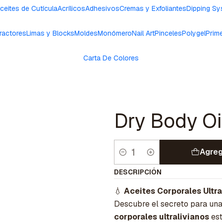
ceites de Cutícula
Acrílicos
Adhesivos
Cremas y Exfoliantes
Dipping S
ractores
Limas y Blocks
Moldes
Monómero
Nail Art
Pinceles
Polygel
Prim
Carta De Colores
Dry Body Oi
Agreg
Cantidad
DESCRIPCIÓN
💧
Aceites Corporales Ultra
Descubre el secreto para una
corporales ultralivianos
est