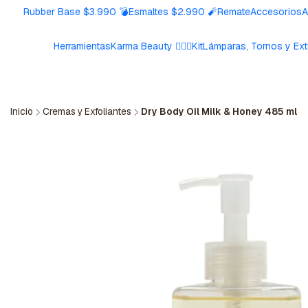
Rubber Base $3.990 💣
Esmaltes $2.990 🧨
Remate
Accesorios
A
Herramientas
Karma Beauty 🧘🏼‍♀️
Kit
Lámparas, Tornos y Ext
Inicio
Cremas y Exfoliantes
Dry Body Oil Milk & Honey 485 ml