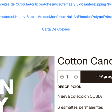
ceites de Cutícula
Acrílicos
Adhesivos
Cremas y Exfoliantes
Dipping S
ractores
Limas y Blocks
Moldes
Monómero
Nail Art
Pinceles
Polygel
Prim
Carta De Colores
Cotton Can
Agreg
Cantidad
DESCRIPCIÓN
Nueva colección COSIA
6 esmaltes permanentes