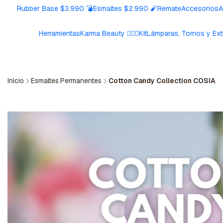
Rubber Base $3.990 💣
Esmaltes $2.990 🧨
Remate
Accesorios
A
Herramientas
Karma Beauty 🧘🏼‍♀️
Kit
Lámparas, Tornos y Ext
Inicio
Esmaltes Permanentes
Cotton Candy Collection COSIA