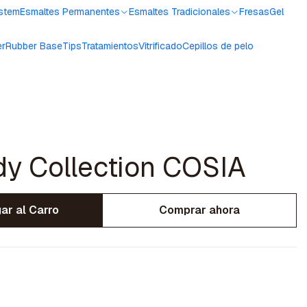
ystem
Esmaltes Permanentes
Esmaltes Tradicionales
Fresas
Gel
er
Rubber Base
Tips
Tratamientos
Vitrificado
Cepillos de pelo
dy Collection COSIA
ar al Carro
Comprar ahora