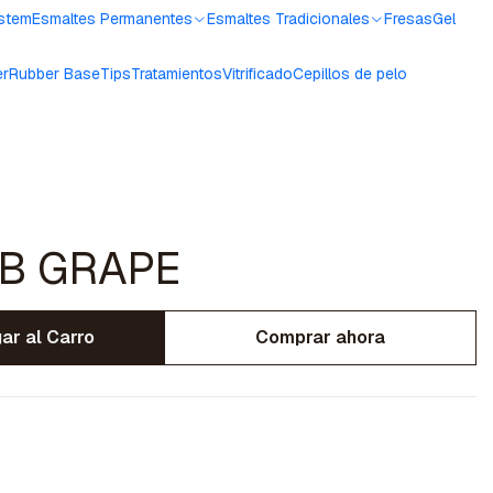
ystem
Esmaltes Permanentes
Esmaltes Tradicionales
Fresas
Gel
er
Rubber Base
Tips
Tratamientos
Vitrificado
Cepillos de pelo
B GRAPE
ar al Carro
Comprar ahora