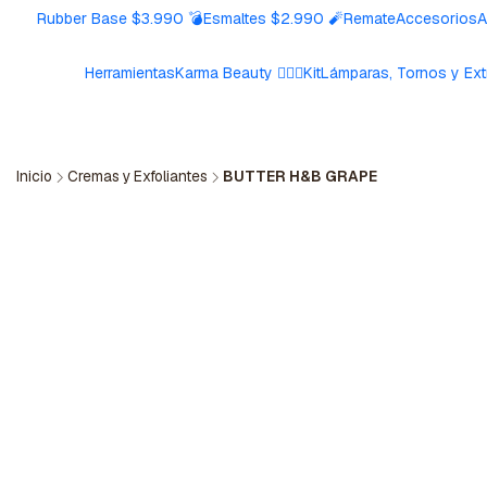
Rubber Base $3.990 💣
Esmaltes $2.990 🧨
Remate
Accesorios
A
Herramientas
Karma Beauty 🧘🏼‍♀️
Kit
Lámparas, Tornos y Ext
Inicio
Cremas y Exfoliantes
BUTTER H&B GRAPE