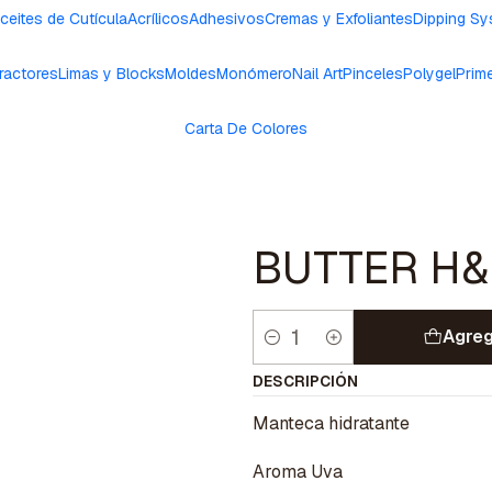
ceites de Cutícula
Acrílicos
Adhesivos
Cremas y Exfoliantes
Dipping S
ractores
Limas y Blocks
Moldes
Monómero
Nail Art
Pinceles
Polygel
Prim
Carta De Colores
BUTTER H&
Agreg
Cantidad
DESCRIPCIÓN
Manteca hidratante
Aroma Uva