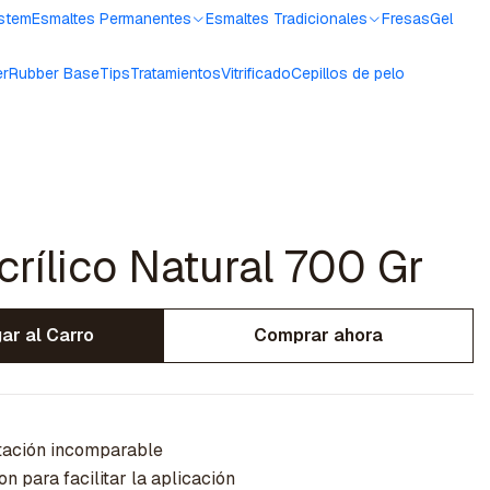
ystem
Esmaltes Permanentes
Esmaltes Tradicionales
Fresas
Gel
er
Rubber Base
Tips
Tratamientos
Vitrificado
Cepillos de pelo
crílico Natural 700 Gr
ar al Carro
Comprar ahora
tación incomparable
 para facilitar la aplicación