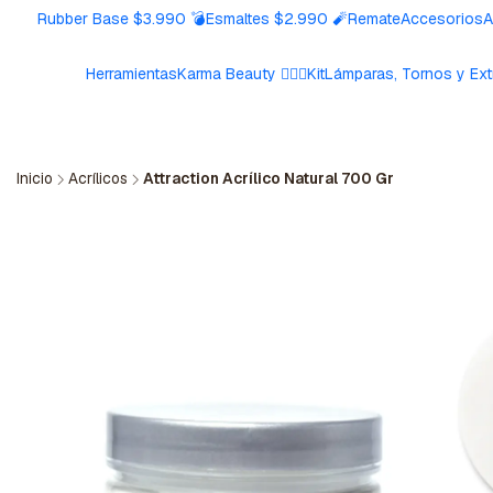
Rubber Base $3.990 💣
Esmaltes $2.990 🧨
Remate
Accesorios
A
Herramientas
Karma Beauty 🧘🏼‍♀️
Kit
Lámparas, Tornos y Ext
Inicio
Acrílicos
Attraction Acrílico Natural 700 Gr