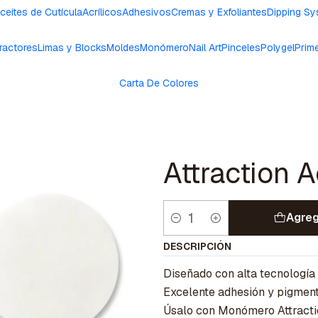
ceites de Cutícula
Acrílicos
Adhesivos
Cremas y Exfoliantes
Dipping S
ractores
Limas y Blocks
Moldes
Monómero
Nail Art
Pinceles
Polygel
Prim
Carta De Colores
Attraction A
Agreg
Cantidad
DESCRIPCIÓN
Diseñado con alta tecnología
Excelente adhesión y pigmen
Úsalo con Monómero Attraction