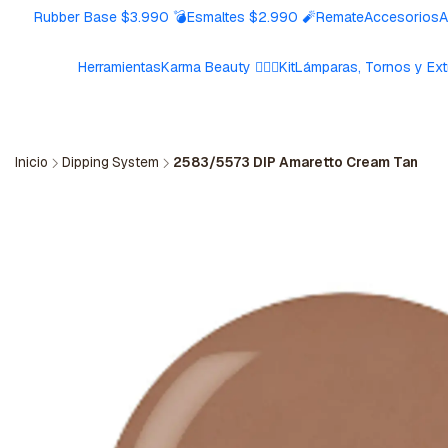
Rubber Base $3.990 💣
Esmaltes $2.990 🧨
Remate
Accesorios
A
Herramientas
Karma Beauty 🧘🏼‍♀️
Kit
Lámparas, Tornos y Ext
Inicio
Dipping System
2583/5573 DIP Amaretto Cream Tan