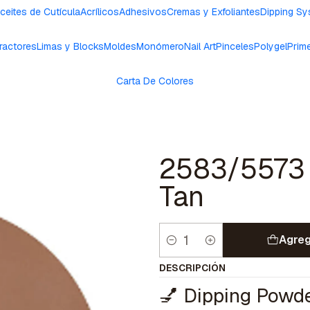
ceites de Cutícula
Acrílicos
Adhesivos
Cremas y Exfoliantes
Dipping S
ractores
Limas y Blocks
Moldes
Monómero
Nail Art
Pinceles
Polygel
Prim
Carta De Colores
2583/5573 
Tan
Agreg
Cantidad
DESCRIPCIÓN
💅 Dipping Powde