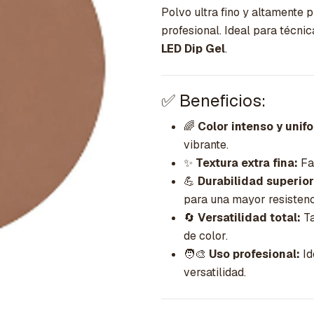
Polvo ultra fino y altamente
profesional. Ideal para técni
LED Dip Gel
.
✅ Beneficios:
🌈
Color intenso y unif
vibrante.
✨
Textura extra fina:
Fac
💪
Durabilidad superior
para una mayor resistenc
🔄
Versatilidad total:
Ta
de color.
🧑‍🎨
Uso profesional:
Id
versatilidad.