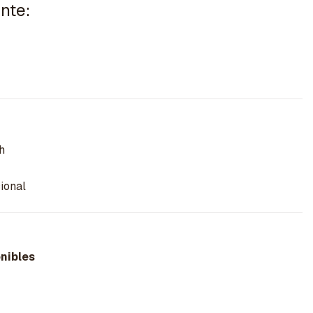
nte:
h
ional
nibles