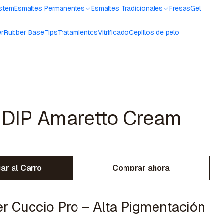
ystem
Esmaltes Permanentes
Esmaltes Tradicionales
Fresas
Gel
er
Rubber Base
Tips
Tratamientos
Vitrificado
Cepillos de pelo
DIP Amaretto Cream
ar al Carro
Comprar ahora
r Cuccio Pro – Alta Pigmentación