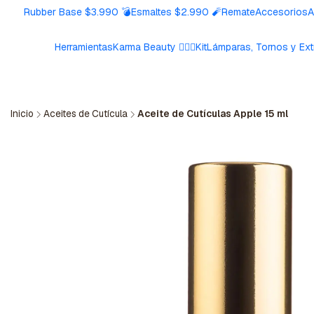
Rubber Base $3.990 💣
Esmaltes $2.990 🧨
Remate
Accesorios
A
Herramientas
Karma Beauty 🧘🏼‍♀️
Kit
Lámparas, Tornos y Ext
Inicio
Aceites de Cutícula
Aceite de Cutículas Apple 15 ml