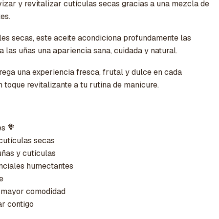
vizar y revitalizar cutículas secas gracias a una mezcla de
es.
ales secas, este aceite acondiciona profundamente las
a las uñas una apariencia sana, cuidada y natural.
ega una experiencia fresca, frutal y dulce en cada
n toque revitalizante a tu rutina de manicure.
es 💐
cutículas secas
uñas y cutículas
nciales humectantes
e
a mayor comodidad
ar contigo