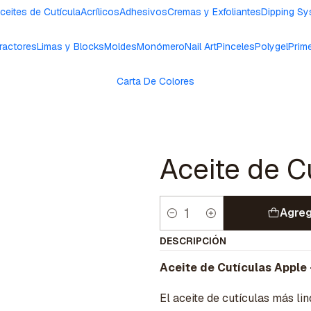
ceites de Cutícula
Acrílicos
Adhesivos
Cremas y Exfoliantes
Dipping S
ractores
Limas y Blocks
Moldes
Monómero
Nail Art
Pinceles
Polygel
Prim
Carta De Colores
Aceite de C
Agreg
Cantidad
DESCRIPCIÓN
Aceite de Cutículas Apple 
El aceite de cutículas más lin