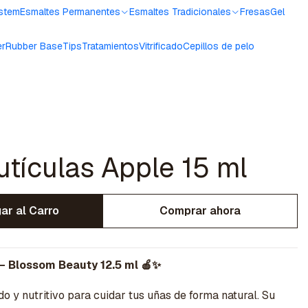
ystem
Esmaltes Permanentes
Esmaltes Tradicionales
Fresas
Gel
er
Rubber Base
Tips
Tratamientos
Vitrificado
Cepillos de pelo
utículas Apple 15 ml
ar al Carro
Comprar ahora
– Blossom Beauty 12.5 ml 🍎✨
do y nutritivo para cuidar tus uñas de forma natural. Su