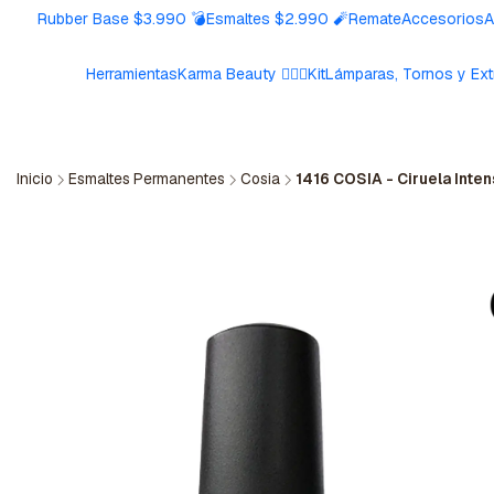
Rubber Base $3.990 💣
Esmaltes $2.990 🧨
Remate
Accesorios
A
Herramientas
Karma Beauty 🧘🏼‍♀️
Kit
Lámparas, Tornos y Ext
Inicio
Esmaltes Permanentes
Cosia
1416 COSIA - Ciruela Inte