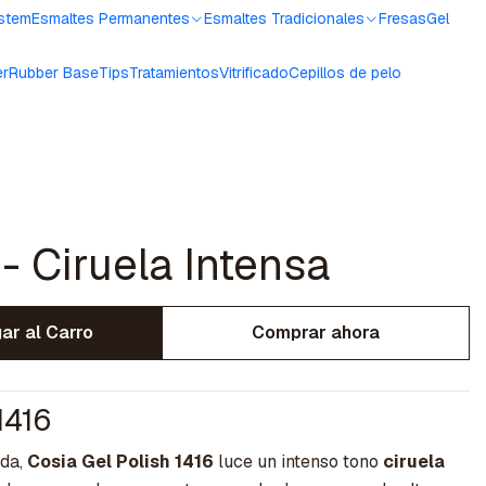
ystem
Esmaltes Permanentes
Esmaltes Tradicionales
Fresas
Gel
er
Rubber Base
Tips
Tratamientos
Vitrificado
Cepillos de pelo
- Ciruela Intensa
ar al Carro
Comprar ahora
1416
ada,
Cosia Gel Polish 1416
luce un intenso tono
ciruela