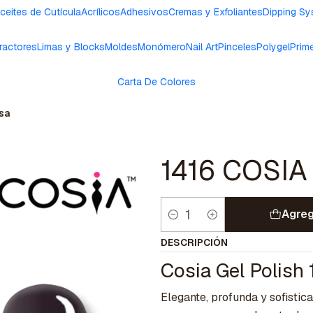
ceites de Cutícula
Acrílicos
Adhesivos
Cremas y Exfoliantes
Dipping S
ractores
Limas y Blocks
Moldes
Monómero
Nail Art
Pinceles
Polygel
Prim
Carta De Colores
nsa
1416 COSIA 
Agreg
Cantidad
DESCRIPCIÓN
Cosia Gel Polish 
Elegante, profunda y sofistic