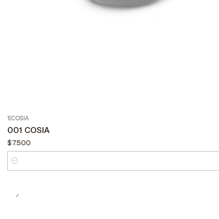
1
|
COSIA
001 COSIA
$7.500
Cantidad