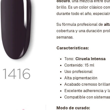
oscuro
, una mezcla entre b
brillo. Es un color clásico c
durante todo el año, especia
Su fórmula profesional de
al
cobertura y una duración pro
semanas.
Características:
Tono:
Ciruela Intensa
Contenido: 15 ml
Uso profesional
Alta pigmentación
Acabado cremoso brillan
Excelente adherencia y l
Compatible con sistema
Modo de curado: