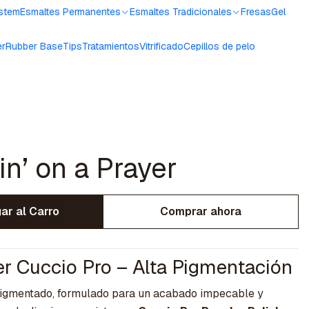
ystem
Esmaltes Permanentes
Esmaltes Tradicionales
Fresas
Gel
er
Rubber Base
Tips
Tratamientos
Vitrificado
Cepillos de pelo
in’ on a Prayer
ar al Carro
Comprar ahora
r Cuccio Pro – Alta Pigmentación
 pigmentado, formulado para un acabado impecable y