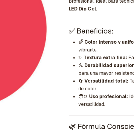
profesional. Ideal para técni
LED Dip Gel
.
✅ Beneficios:
🌈
Color intenso y unif
vibrante.
✨
Textura extra fina:
Fac
💪
Durabilidad superior
para una mayor resistenc
🔄
Versatilidad total:
Ta
de color.
🧑‍🎨
Uso profesional:
Id
versatilidad.
🌿 Fórmula Conscie