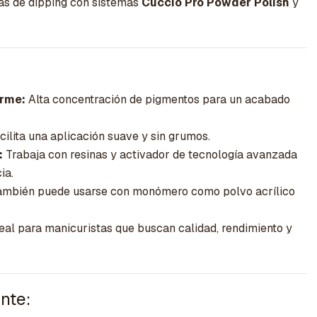
cas de dipping con sistemas
Cuccio Pro Powder Polish
y
orme:
Alta concentración de pigmentos para un acabado
ilita una aplicación suave y sin grumos.
:
Trabaja con resinas y activador de tecnología avanzada
ia.
mbién puede usarse con monómero como polvo acrílico
eal para manicuristas que buscan calidad, rendimiento y
nte: