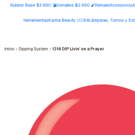
Rubber Base $3.990 💣
Esmaltes $2.990 🧨
Remate
Accesorios
A
Herramientas
Karma Beauty 🧘🏼‍♀️
Kit
Lámparas, Tornos y Ext
Inicio
Dipping System
1316 DIP Livin’ on a Prayer