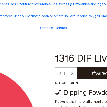
ceites de Cutícula
Acrílicos
Adhesivos
Cremas y Exfoliantes
Dipping S
ractores
Limas y Blocks
Moldes
Monómero
Nail Art
Pinceles
Polygel
Prim
Carta De Colores
1316 DIP Liv
Agreg
Cantidad
DESCRIPCIÓN
💅 Dipping Powde
Polvo ultra fino y altamente