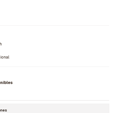
h
ional
nibles
ones