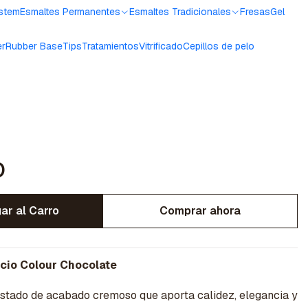
ystem
Esmaltes Permanentes
Esmaltes Tradicionales
Fresas
Gel
er
Rubber Base
Tips
Tratamientos
Vitrificado
Cepillos de pelo
o
ar al Carro
Comprar ahora
cio Colour Chocolate
ostado de acabado cremoso que aporta calidez, elegancia y