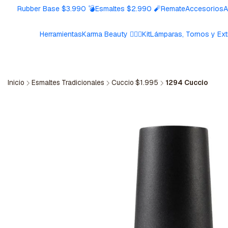
Rubber Base $3.990 💣
Esmaltes $2.990 🧨
Remate
Accesorios
A
Herramientas
Karma Beauty 🧘🏼‍♀️
Kit
Lámparas, Tornos y Ext
Inicio
Esmaltes Tradicionales
Cuccio $1.995
1294 Cuccio