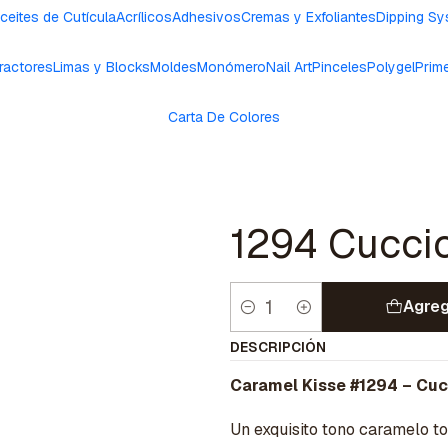
ceites de Cutícula
Acrílicos
Adhesivos
Cremas y Exfoliantes
Dipping S
ractores
Limas y Blocks
Moldes
Monómero
Nail Art
Pinceles
Polygel
Prim
Carta De Colores
1294 Cucci
Agreg
Cantidad
DESCRIPCIÓN
Caramel Kisse #1294 – Cuc
Un exquisito tono caramelo t