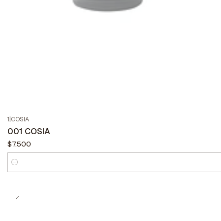
1
|
COSIA
001 COSIA
$7.500
Cantidad