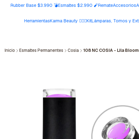
Rubber Base $3.990 💣
Esmaltes $2.990 🧨
Remate
Accesorios
A
Herramientas
Karma Beauty 🧘🏼‍♀️
Kit
Lámparas, Tornos y Ext
Inicio
Esmaltes Permanentes
Cosia
108 NC COSIA - Lila Bloom