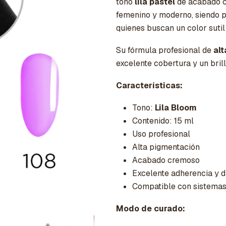
tono
lila pastel
de acabado c
femenino y moderno, siendo p
quienes buscan un color sutil
Su fórmula profesional de
al
excelente cobertura y un br
Características:
Tono:
Lila Bloom
Contenido: 15 ml
Uso profesional
Alta pigmentación
Acabado cremoso
Excelente adherencia y d
Compatible con sistema
Modo de curado: