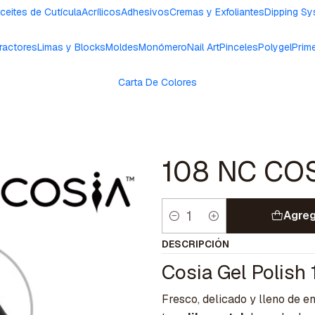
ceites de Cutícula
Acrílicos
Adhesivos
Cremas y Exfoliantes
Dipping S
ractores
Limas y Blocks
Moldes
Monómero
Nail Art
Pinceles
Polygel
Prim
Carta De Colores
108 NC COSI
Agreg
Cantidad
DESCRIPCIÓN
Cosia Gel Polish
Fresco, delicado y lleno de e