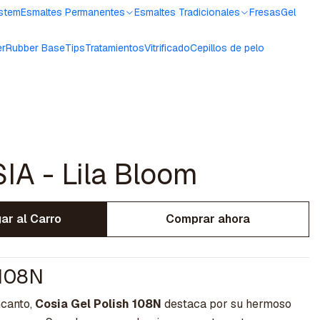
ystem
Esmaltes Permanentes
Esmaltes Tradicionales
Fresas
Gel
er
Rubber Base
Tips
Tratamientos
Vitrificado
Cepillos de pelo
A - Lila Bloom
ar al Carro
Comprar ahora
 108N
ncanto,
Cosia Gel Polish 108N
destaca por su hermoso