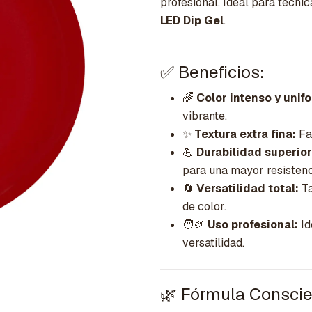
profesional. Ideal para técni
LED Dip Gel
.
✅ Beneficios:
🌈
Color intenso y unif
vibrante.
✨
Textura extra fina:
Fac
💪
Durabilidad superior
para una mayor resistenc
🔄
Versatilidad total:
Ta
de color.
🧑‍🎨
Uso profesional:
Id
versatilidad.
🌿 Fórmula Conscie