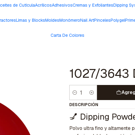
ceites de Cutícula
Acrílicos
Adhesivos
Cremas y Exfoliantes
Dipping S
ractores
Limas y Blocks
Moldes
Monómero
Nail Art
Pinceles
Polygel
Prim
Carta De Colores
1027/3643 D
Agreg
Cantidad
DESCRIPCIÓN
💅 Dipping Powde
Polvo ultra fino y altamente