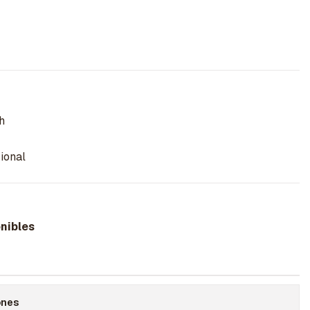
h
ional
nibles
ones