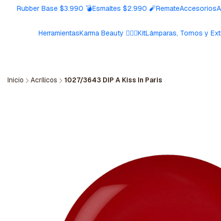
Rubber Base $3.990 💣
Esmaltes $2.990 🧨
Remate
Accesorios
A
Herramientas
Karma Beauty 🧘🏼‍♀️
Kit
Lámparas, Tornos y Ext
Inicio
Acrílicos
1027/3643 DIP A Kiss In Paris