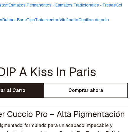
ystem
Esmaltes Permanentes
Esmaltes Tradicionales
Fresas
Gel
er
Rubber Base
Tips
Tratamientos
Vitrificado
Cepillos de pelo
IP A Kiss In Paris
ar al Carro
Comprar ahora
r Cuccio Pro – Alta Pigmentación
 pigmentado, formulado para un acabado impecable y