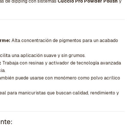
cas de dipping con sistemas
Cuccio Pro Powder Polish
y
orme:
Alta concentración de pigmentos para un acabado
ilita una aplicación suave y sin grumos.
:
Trabaja con resinas y activador de tecnología avanzada
ia.
mbién puede usarse con monómero como polvo acrílico
eal para manicuristas que buscan calidad, rendimiento y
nte: