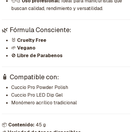
🧑‍🎨
Uso profesional:
Ideal para manicuristas que
buscan calidad, rendimiento y versatilidad.
🌿 Fórmula Consciente:
🐰
Cruelty Free
🌱
Vegano
🚫
Libre de Parabenos
🧴 Compatible con:
Cuccio Pro Powder Polish
Cuccio Pro LED Dip Gel
Monómero acrílico tradicional
📦
Contenido:
45 g