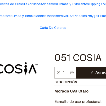
ceites de Cutícula
Acrílicos
Adhesivos
Cremas y Exfoliantes
Dipping S
ractores
Limas y Blocks
Moldes
Monómero
Nail Art
Pinceles
Polygel
Prim
Carta De Colores
051 COSIA
Agreg
Cantidad
DESCRIPCIÓN
Morado Uva Claro
Esmalte de uso profesional