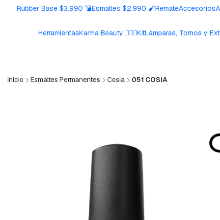
Rubber Base $3.990 💣
Esmaltes $2.990 🧨
Remate
Accesorios
A
Herramientas
Karma Beauty 🧘🏼‍♀️
Kit
Lámparas, Tornos y Ext
Inicio
Esmaltes Permanentes
Cosia
051 COSIA