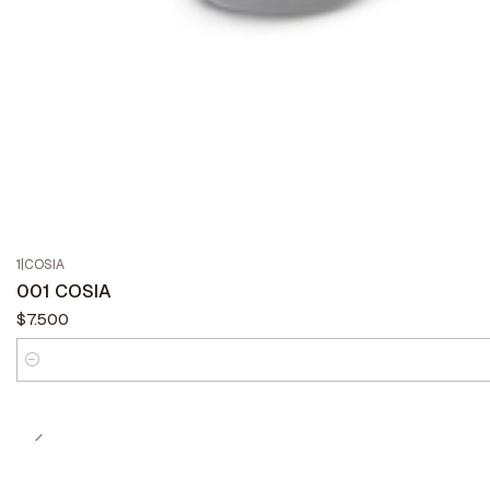
1
|
COSIA
001 COSIA
$7.500
Cantidad