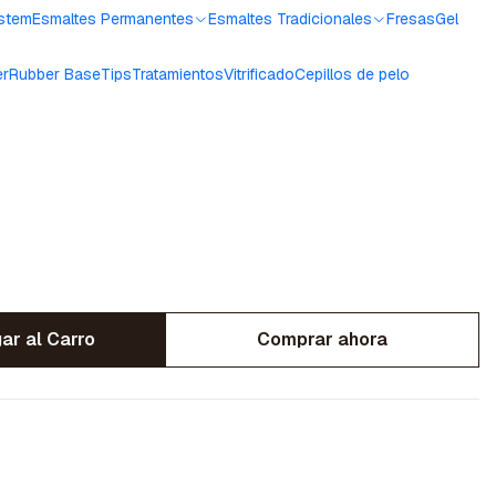
ystem
Esmaltes Permanentes
Esmaltes Tradicionales
Fresas
Gel
er
Rubber Base
Tips
Tratamientos
Vitrificado
Cepillos de pelo
ar al Carro
Comprar ahora