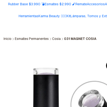
Rubber Base $3.990 💣
Esmaltes $2.990 🧨
Remate
Accesorios
A
Herramientas
Karma Beauty 🧘🏼‍♀️
Kit
Lámparas, Tornos y Ext
Inicio
Esmaltes Permanentes
Cosia
031 MAGNET COSIA