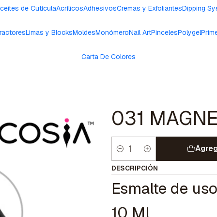
ceites de Cutícula
Acrílicos
Adhesivos
Cremas y Exfoliantes
Dipping S
ractores
Limas y Blocks
Moldes
Monómero
Nail Art
Pinceles
Polygel
Prim
Carta De Colores
031 MAGNE
Agreg
Cantidad
DESCRIPCIÓN
Esmalte de uso
10 Ml