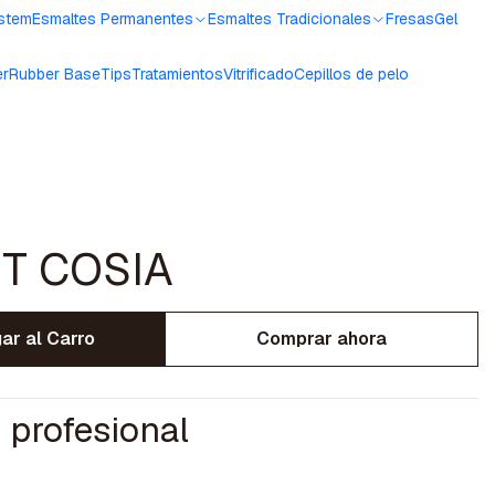
ystem
Esmaltes Permanentes
Esmaltes Tradicionales
Fresas
Gel
er
Rubber Base
Tips
Tratamientos
Vitrificado
Cepillos de pelo
T COSIA
ar al Carro
Comprar ahora
 profesional