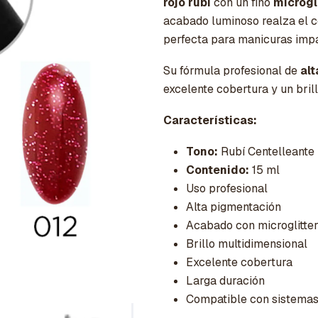
rojo rubí
con un fino
microgli
acabado luminoso realza el c
perfecta para manicuras impa
Su fórmula profesional de
al
excelente cobertura y un br
Características:
Tono:
Rubí Centelleante
Contenido:
15 ml
Uso profesional
Alta pigmentación
Acabado con microglitte
Brillo multidimensional
Excelente cobertura
Larga duración
Compatible con sistema