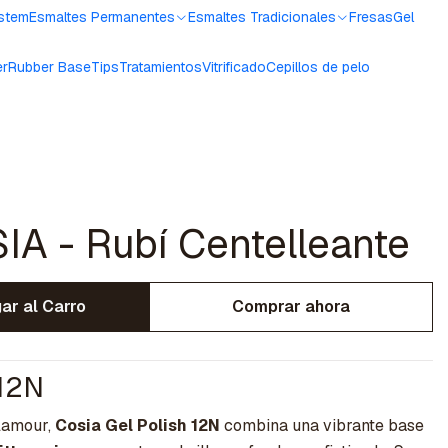
ystem
Esmaltes Permanentes
Esmaltes Tradicionales
Fresas
Gel
er
Rubber Base
Tips
Tratamientos
Vitrificado
Cepillos de pelo
A - Rubí Centelleante
ar al Carro
Comprar ahora
 12N
glamour,
Cosia Gel Polish 12N
combina una vibrante base