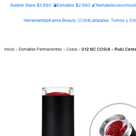
Rubber Base $3.990 💣
Esmaltes $2.990 🧨
Remate
Accesorios
A
Herramientas
Karma Beauty 🧘🏼‍♀️
Kit
Lámparas, Tornos y Ext
Inicio
Esmaltes Permanentes
Cosia
012 NC COSIA - Rubí Cent