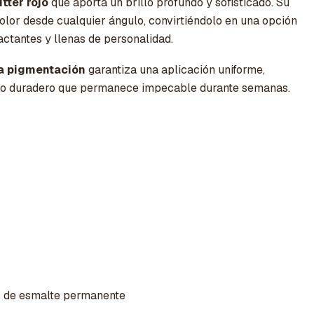
tter rojo
que aporta un brillo profundo y sofisticado. Su
olor desde cualquier ángulo, convirtiéndolo en una opción
ctantes y llenas de personalidad.
ta pigmentación
garantiza una aplicación uniforme,
illo duradero que permanece impecable durante semanas.
r
s de esmalte permanente