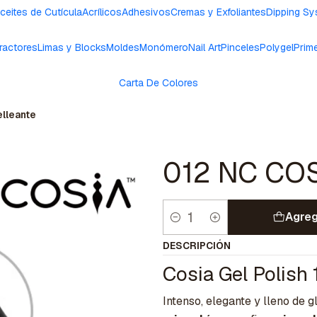
ceites de Cutícula
Acrílicos
Adhesivos
Cremas y Exfoliantes
Dipping S
ractores
Limas y Blocks
Moldes
Monómero
Nail Art
Pinceles
Polygel
Prim
Carta De Colores
elleante
012 NC COSI
Agreg
Cantidad
DESCRIPCIÓN
Cosia Gel Polish
Intenso, elegante y lleno de 